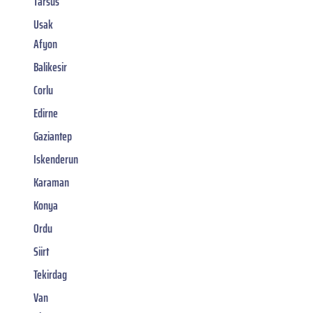
Tarsus
Usak
Afyon
Balikesir
Corlu
Edirne
Gaziantep
Iskenderun
Karaman
Konya
Ordu
Siirt
Tekirdag
Van