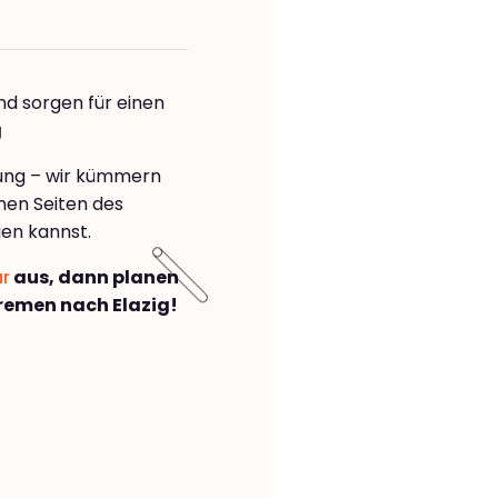
nd sorgen für einen
g
rung – wir kümmern
önen Seiten des
en kannst.
ar
aus, dann planen
emen nach Elazig!