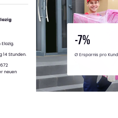
lazig
-7
%
Elazig.
g 14 Stunden.
Ø Ersparnis pro Kun
.672
ner neuen