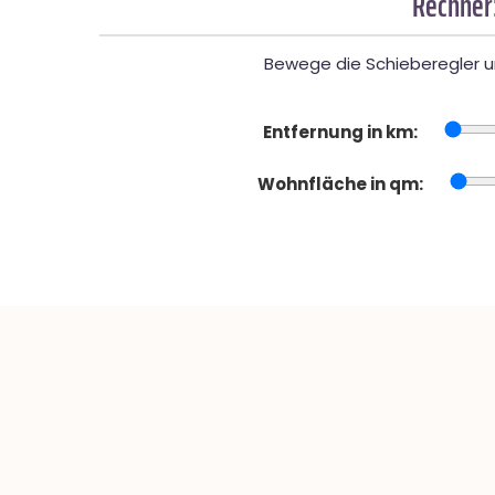
Rechner
Bewege die Schieberegler un
Entfernung in km:
Wohnfläche in qm: