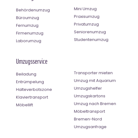
Mini Umzug
Behördenumzug
Praxisumzug
Büroumzug
Privatumzug
Fernumzug
Seniorenumzug
Firmenumzug
Studentenumzug
Laborumzug
Umzugsservice
Transporter mieten
Beiladung
Umzug mit Aquarium
Entrümpelung
Umzugshelfer
Halteverbotszone
Umzugskartons
Klaviertransport
Umzug nach Bremen
Möbellift
Möbeltransport
Bremen-Nord
Umzugsanfrage