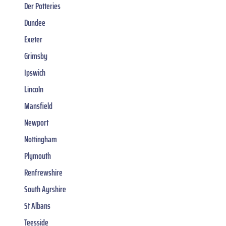
Der Potteries
Dundee
Exeter
Grimsby
Ipswich
Lincoln
Mansfield
Newport
Nottingham
Plymouth
Renfrewshire
South Ayrshire
St Albans
Teesside