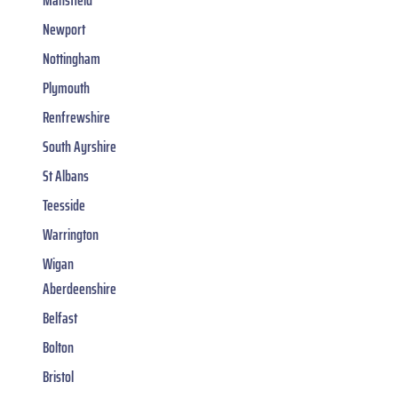
Mansfield
Newport
Nottingham
Plymouth
Renfrewshire
South Ayrshire
St Albans
Teesside
Warrington
Wigan
Aberdeenshire
Belfast
Bolton
Bristol