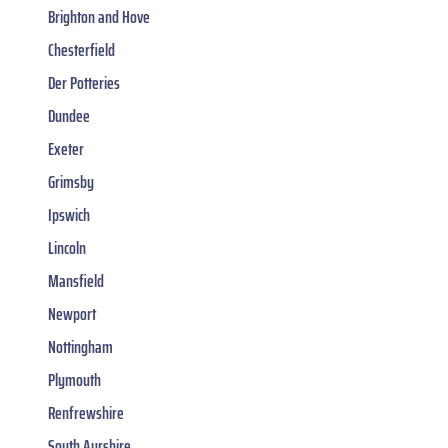
Brighton and Hove
Chesterfield
Der Potteries
Dundee
Exeter
Grimsby
Ipswich
Lincoln
Mansfield
Newport
Nottingham
Plymouth
Renfrewshire
South Ayrshire