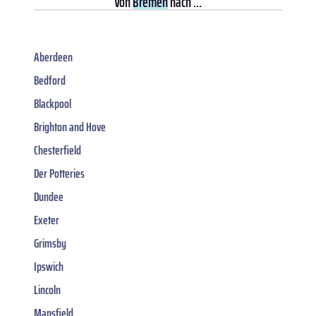
Von
Bremen
nach ...
Aberdeen
Bedford
Blackpool
Brighton and Hove
Chesterfield
Der Potteries
Dundee
Exeter
Grimsby
Ipswich
Lincoln
Mansfield