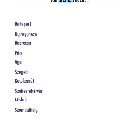
Budapest
Nyíregyháza
Debrecen
Pécs
Győr
Szeged
Kecskemét
Székesfehérvár
Miskolc
Szombathely