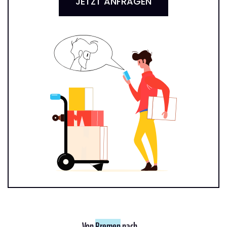
JETZT ANFRAGEN
Von
Bremen
nach ...