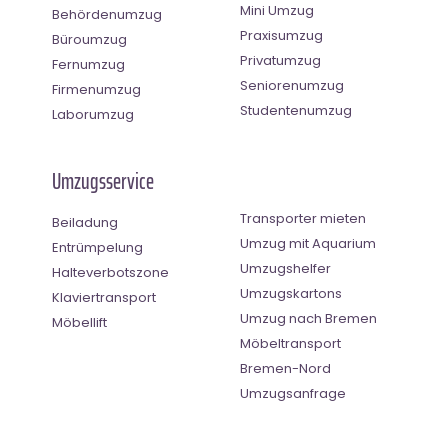
Mini Umzug
Behördenumzug
Praxisumzug
Büroumzug
Privatumzug
Fernumzug
Seniorenumzug
Firmenumzug
Studentenumzug
Laborumzug
Umzugsservice
Transporter mieten
Beiladung
Umzug mit Aquarium
Entrümpelung
Umzugshelfer
Halteverbotszone
Umzugskartons
Klaviertransport
Umzug nach Bremen
Möbellift
Möbeltransport
Bremen-Nord
Umzugsanfrage