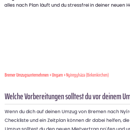
alles nach Plan läuft und du stressfrei in deiner neuen H
Bremer Umzugsunternehmen
»
Ungarn
» Nyíregyháza (Birkenkirchen)
Welche Vorbereitungen solltest du vor deinem U
Wenn du dich auf deinen Umzug von Bremen nach Nyíreg
Checkliste und ein Zeitplan können dir dabei helfen, d
Umzug solltest du den neuen Mietvertrag prüfen und un