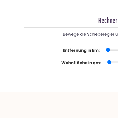
Rechner
Bewege die Schieberegler un
Entfernung in km:
Wohnfläche in qm: