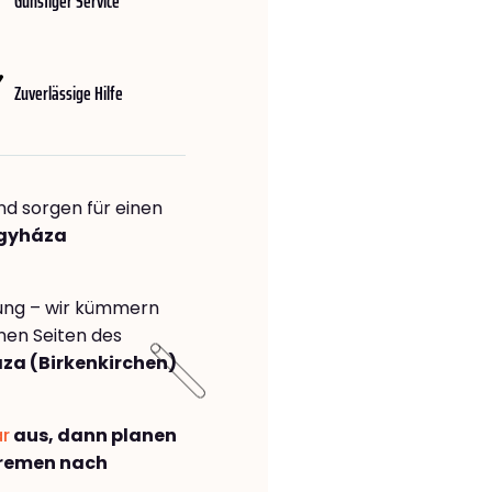
Günstiger Service
Zuverlässige Hilfe
nd sorgen für einen
egyháza
rung – wir kümmern
önen Seiten des
za (Birkenkirchen)
ar
aus, dann planen
Bremen nach