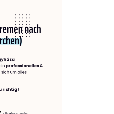
 Bremen nach
rchen)
gyháza
ein
professionelles &
s sich um alles
 richtig!