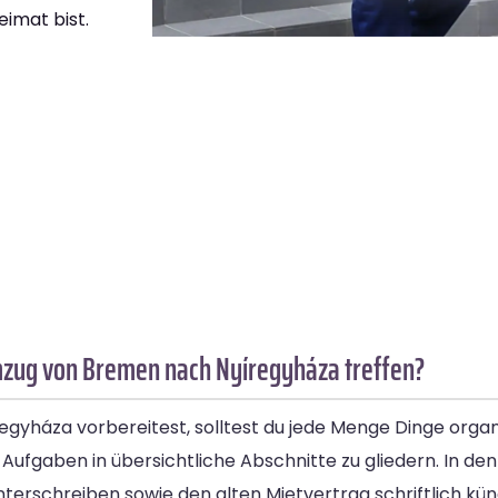
eimat bist.
mzug von Bremen nach Nyíregyháza treffen?
yháza vorbereitest, solltest du jede Menge Dinge organi
ie Aufgaben in übersichtliche Abschnitte zu gliedern. In 
terschreiben sowie den alten Mietvertrag schriftlich kü