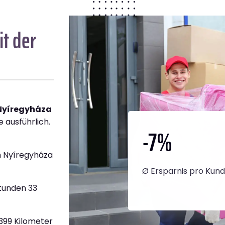
t der
Nyíregyháza
e ausführlich.
-7
%
h Nyíregyháza
Ø Ersparnis pro Kun
Stunden 33
.399 Kilometer