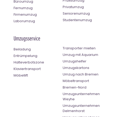
Praxisumzug
Büroumzug
Privatumzug
Fernumzug
Seniorenumzug
Firmenumzug
Studentenumzug
Laborumzug
Umzugsservice
Transporter mieten
Beiladung
Umzug mit Aquarium
Entrümpelung
Umzugshelfer
Halteverbotszone
Umzugskartons
Klaviertransport
Umzug nach Bremen
Möbellift
Möbeltransport
Bremen-Nord
Umzugsunternehmen
Weyhe
Umzugsunternehmen
Delmenhorst