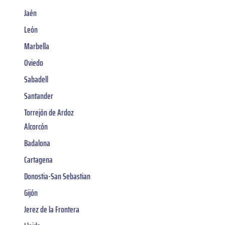
Jaén
León
Marbella
Oviedo
Sabadell
Santander
Torrejón de Ardoz
Alcorcón
Badalona
Cartagena
Donostia-San Sebastian
Gijón
Jerez de la Frontera