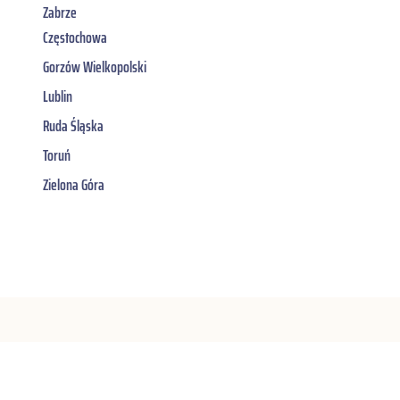
Zabrze
Częstochowa
Gorzów Wielkopolski
Lublin
Ruda Śląska
Toruń
Zielona Góra