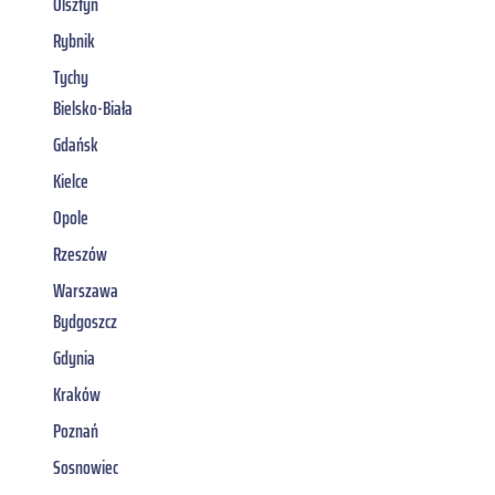
Olsztyn
Rybnik
Tychy
Bielsko-Biała
Gdańsk
Kielce
Opole
Rzeszów
Warszawa
Bydgoszcz
Gdynia
Kraków
Poznań
Sosnowiec