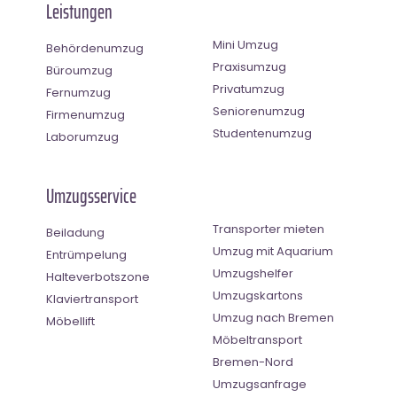
Leistungen
Mini Umzug
Behördenumzug
Praxisumzug
Büroumzug
Privatumzug
Fernumzug
Seniorenumzug
Firmenumzug
Studentenumzug
Laborumzug
Umzugsservice
Transporter mieten
Beiladung
Umzug mit Aquarium
Entrümpelung
Umzugshelfer
Halteverbotszone
Umzugskartons
Klaviertransport
Umzug nach Bremen
Möbellift
Möbeltransport
Bremen-Nord
Umzugsanfrage