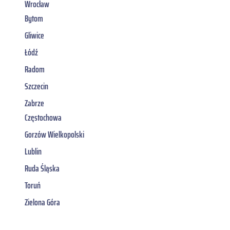
Wrocław
Bytom
Gliwice
Łódź
Radom
Szczecin
Zabrze
Częstochowa
Gorzów Wielkopolski
Lublin
Ruda Śląska
Toruń
Zielona Góra