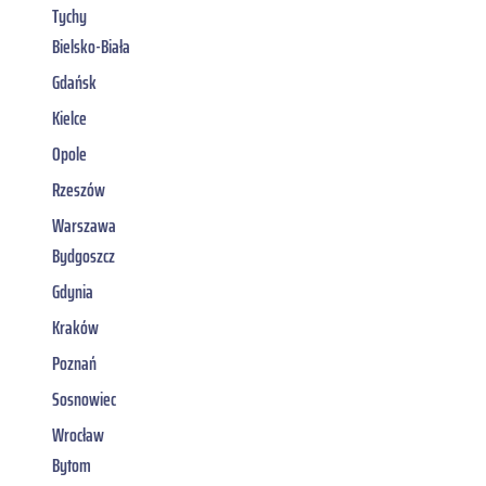
Tychy
Bielsko-Biała
Gdańsk
Kielce
Opole
Rzeszów
Warszawa
Bydgoszcz
Gdynia
Kraków
Poznań
Sosnowiec
Wrocław
Bytom