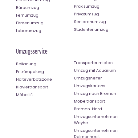
Praxisumzug
Büroumzug
Privatumzug
Fernumzug
Seniorenumzug
Firmenumzug
Studentenumzug
Laborumzug
Umzugsservice
Transporter mieten
Beiladung
Umzug mit Aquarium
Entrümpelung
Umzugshelfer
Halteverbotszone
Umzugskartons
Klaviertransport
Umzug nach Bremen
Möbellift
Möbeltransport
Bremen-Nord
Umzugsunternehmen
Weyhe
Umzugsunternehmen
Delmenhorst