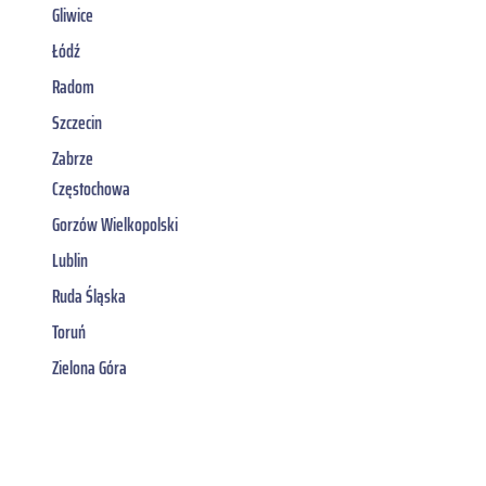
Gliwice
Łódź
Radom
Szczecin
Zabrze
Częstochowa
Gorzów Wielkopolski
Lublin
Ruda Śląska
Toruń
Zielona Góra