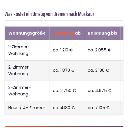
Was kostet ein Umzug von Bremen nach Moskau?
Wohnungsgröße
Beiladung
ab
Beiladung bis
D
1-Zimmer-
ca. 1.210 €
ca. 2.055 €
a
Wohnung
2-Zimmer-
ca. 1.870 €
ca. 3.180 €
a
Wohnung
3-Zimmer-
ca. 2.750 €
ca. 4.675 €
a
Wohnung
Haus / 4+ Zimmer
ca. 4.180 €
ca. 7.105 €
a