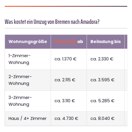
Was kostet ein Umzug von Bremen nach Amadora?
Wohnungsgröße
Beiladung
ab
Beiladung bis
D
1-Zimmer-
ca. 1.370 €
ca. 2.330 €
a
Wohnung
2-Zimmer-
ca. 2.115 €
ca. 3.595 €
a
Wohnung
3-Zimmer-
ca. 3.110 €
ca. 5.285 €
a
Wohnung
Haus / 4+ Zimmer
ca. 4.730 €
ca. 8.040 €
a