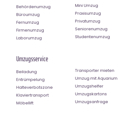
Mini Umzug
Behördenumzug
Praxisumzug
Büroumzug
Privatumzug
Fernumzug
Seniorenumzug
Firmenumzug
Studentenumzug
Laborumzug
Umzugsservice
Transporter mieten
Beiladung
Umzug mit Aquarium
Entrümpelung
Umzugshelfer
Halteverbotszone
Umzugskartons
Klaviertransport
Umzugsanfrage
Möbellift