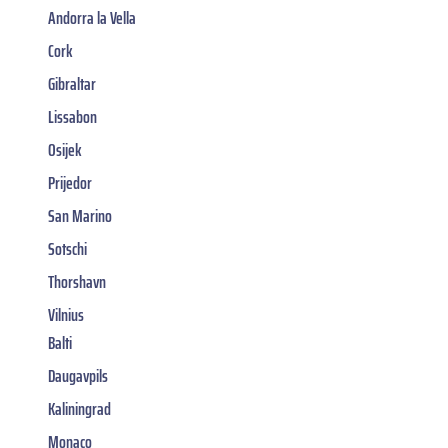
Andorra la Vella
Cork
Gibraltar
Lissabon
Osijek
Prijedor
San Marino
Sotschi
Thorshavn
Vilnius
Balti
Daugavpils
Kaliningrad
Monaco