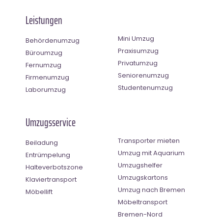
Leistungen
Mini Umzug
Behördenumzug
Praxisumzug
Büroumzug
Privatumzug
Fernumzug
Seniorenumzug
Firmenumzug
Studentenumzug
Laborumzug
Umzugsservice
Transporter mieten
Beiladung
Umzug mit Aquarium
Entrümpelung
Umzugshelfer
Halteverbotszone
Umzugskartons
Klaviertransport
Umzug nach Bremen
Möbellift
Möbeltransport
Bremen-Nord