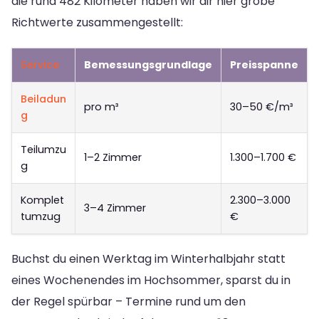
die rund 482 Kilometer haben wir dir hier grobe
Richtwerte zusammengestellt:
Service
Bemessungsgrundlage
Preisspanne
Beiladun
pro m³
30–50 €/m³
g
Teilumzu
1–2 Zimmer
1.300–1.700 €
g
Komplet
2.300–3.000
3–4 Zimmer
tumzug
€
Buchst du einen Werktag im Winterhalbjahr statt
eines Wochenendes im Hochsommer, sparst du in
der Regel spürbar – Termine rund um den