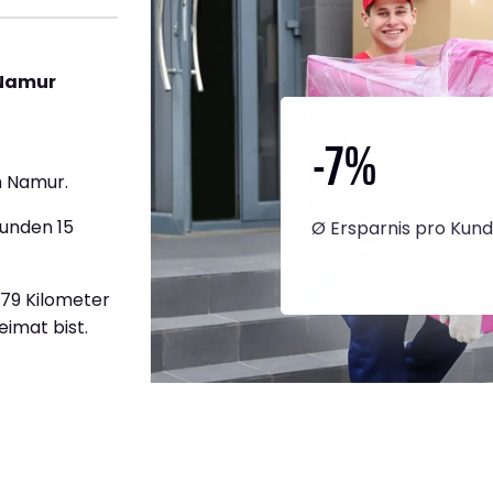
 Namur
-7
%
h Namur.
tunden 15
Ø Ersparnis pro Kun
479 Kilometer
eimat bist.