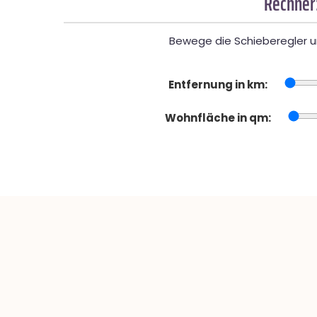
Rechner
Bewege die Schieberegler un
Entfernung in km:
Wohnfläche in qm: