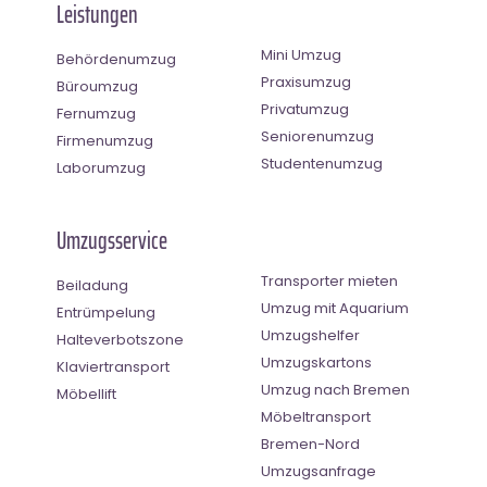
Leistungen
Mini Umzug
Behördenumzug
Praxisumzug
Büroumzug
Privatumzug
Fernumzug
Seniorenumzug
Firmenumzug
Studentenumzug
Laborumzug
Umzugsservice
Transporter mieten
Beiladung
Umzug mit Aquarium
Entrümpelung
Umzugshelfer
Halteverbotszone
Umzugskartons
Klaviertransport
Umzug nach Bremen
Möbellift
Möbeltransport
Bremen-Nord
Umzugsanfrage