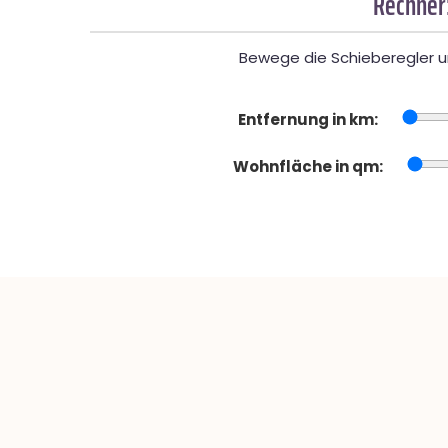
Rechner
Bewege die Schieberegler un
Entfernung in km:
Wohnfläche in qm: