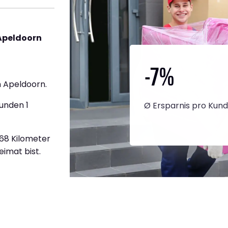
Apeldoorn
-7
%
 Apeldoorn.
unden 1
Ø Ersparnis pro Kun
268 Kilometer
eimat bist.