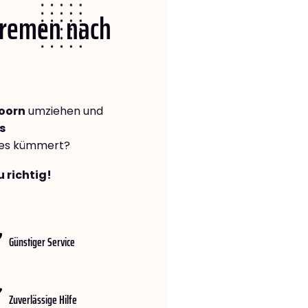
 Bremen nach
oorn
umziehen und
s
lles kümmert?
 richtig!
Günstiger Service
Zuverlässige Hilfe