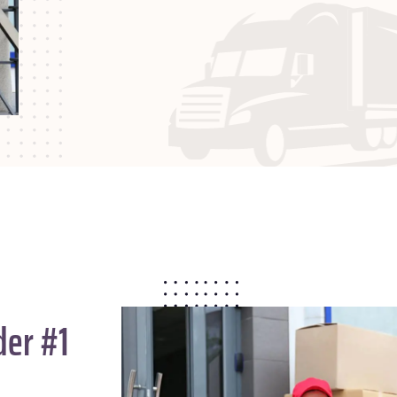
der #1