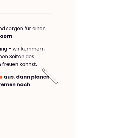
nd sorgen für einen
doorn
rung – wir kümmern
önen Seiten des
n
freuen kannst.
ar
aus, dann planen
Bremen nach