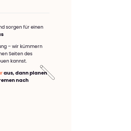
nd sorgen für einen
as
rung – wir kümmern
önen Seiten des
euen kannst.
ar
aus, dann planen
Bremen nach