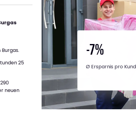
Burgas
-7
%
 Burgas.
Stunden 25
Ø Ersparnis pro Kun
.290
ner neuen