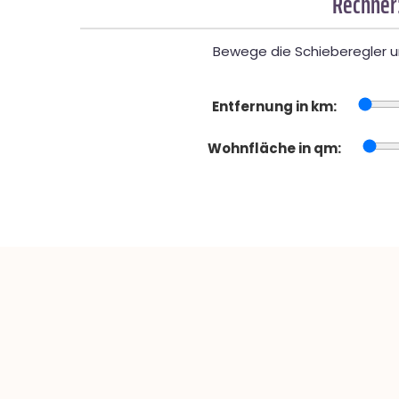
Rechner
Bewege die Schieberegler un
Entfernung in km:
Wohnfläche in qm: