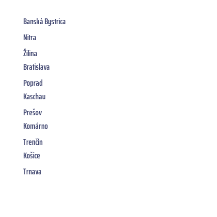
Banská Bystrica
Nitra
Žilina
Bratislava
Poprad
Kaschau
Prešov
Komárno
Trenčín
Košice
Trnava