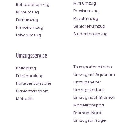
Mini Umzug
Behördenumzug
Praxisumzug
Büroumzug
Privatumzug
Fernumzug
Seniorenumzug
Firmenumzug
Studentenumzug
Laborumzug
Umzugsservice
Transporter mieten
Beiladung
Umzug mit Aquarium
Entrümpelung
Umzugshelfer
Halteverbotszone
Umzugskartons
Klaviertransport
Umzug nach Bremen
Möbellift
Möbeltransport
Bremen-Nord
Umzugsanfrage