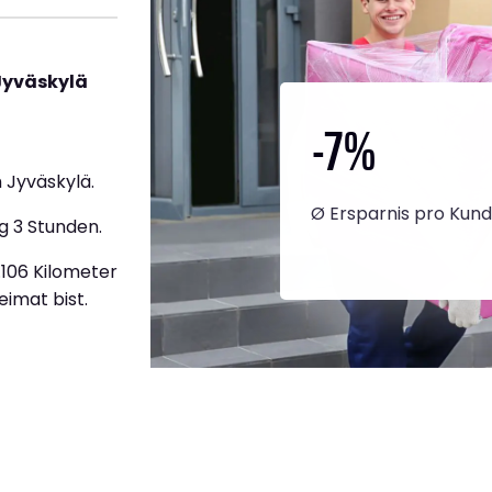
Jyväskylä
-7
%
 Jyväskylä.
Ø Ersparnis pro Kun
g 3 Stunden.
2.106 Kilometer
eimat bist.