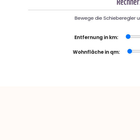
Rechner
Bewege die Schieberegler un
Entfernung in km:
Wohnfläche in qm: