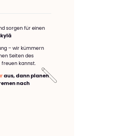
nd sorgen für einen
skylä
rung – wir kümmern
önen Seiten des
ä
freuen kannst.
ar
aus, dann planen
Bremen nach