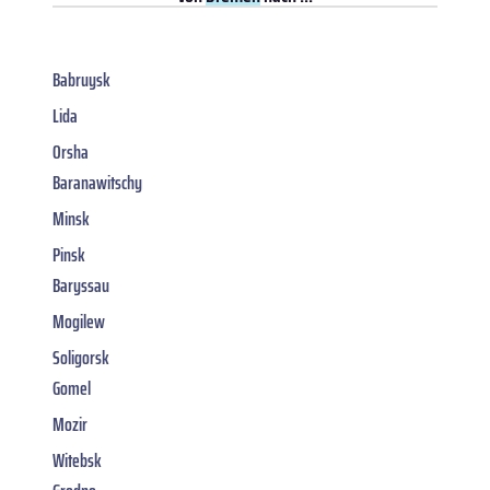
Babruysk
Lida
Orsha
Baranawitschy
Minsk
Pinsk
Baryssau
Mogilew
Soligorsk
Gomel
Mozir
Witebsk