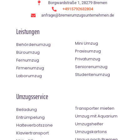
Borgwardstraße 1, 28279 Bremen
+4915792632804
anfrage@bremerumzugsunternehmen.de
Leistungen
Mini Umzug
Behördenumzug
Praxisumzug
Büroumzug
Privatumzug
Fernumzug
Seniorenumzug
Firmenumzug
Studentenumzug
Laborumzug
Umzugsservice
Transporter mieten
Beiladung
Umzug mit Aquarium
Entrümpelung
Umzugshelfer
Halteverbotszone
Umzugskartons
Klaviertransport
Umzug nach Bremen